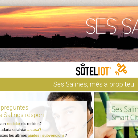
Ses Salines, més a prop teu
 preguntes,
s Salines respon
s on
reciclar
els residus?
radaria estalviar
a casa?
ixes les últimes
ajudes i subvencions
?