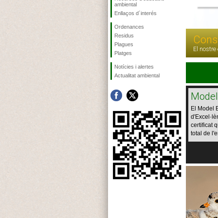
ambiental
Enllaços d´interés
Ordenances
Residus
Cons
Plagues
El nostre
Platges
Notícies i alertes
Actualitat ambiental
Mode
El Model
d'Excel·lè
certificat
total de l