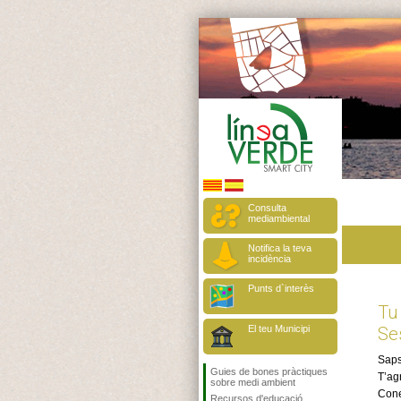
Consulta
mediambiental
Notifica la teva
incidència
Punts d`interès
Tu
El teu Municipi
Se
Sap
Guies de bones pràctiques
T’ag
sobre medi ambient
Cone
Recursos d'educació