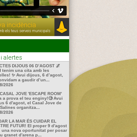
eva incidència
mb els teus serveis municipals
i alertes
ACTES DIJOUS 06 D’AGOST 🌌
 tenim una cita amb les
elles! ✨ Avui dijous, 6 d’agost,
onvidam a gaudir d’un...
8/2026
CASAL JOVE 'ESCAPE ROOM'
 a prova el teu enginy!🧐 Avui
us 6 d'agost, el Casal Jove de
Salines organitza...
8/2026
DAR LA MAR ÉS CUIDAR EL
TRE FUTUR! El proper 9 d'agost
 una nova oportunitat per posar
eu granet d'arena p...