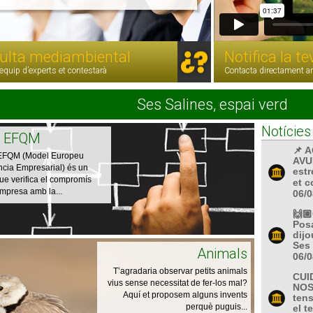
ulta mediambiental
Notifica la t
 equip d’experts et contestarà
Contacta directament a
Ses Salines, espai verd
Notícies 
l EFQM
📌 
 EFQM (Model Europeu
AVUI
ncia Empresarial) és un
estr
 que verifica el compromís
et c
'empresa amb la...
06/0
🙌
Posa
dijo
Ses 
Animals
06/0
T’agradaria observar petits animals
CUI
vius sense necessitat de fer-los mal?
NOS
Aquí et proposem alguns invents
tens
perquè puguis...
el t