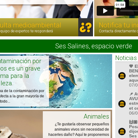
ulta medioambiental
Notifica tu i
quipo de expertos te responderá
Contacta directamente 
Ses Salines, espacio verde
Noticias
ntaminación por
💙 
cos es un grave
BEN
ema para la
ele
aque
aleza
07/0
ma de la contaminación por
📌 
afecta a la gran mayoría de
AVUI
todo...
estr
et c
06/0
Animales
🙌
¿Te gustaría observar pequeños
Posa
animales vivos sin necesidad de
dijo
hacerles daño? Aquí te proponemos
Ses 