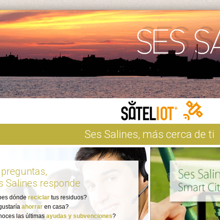
Ses Salines, más cerca de ti
 preguntas,
s Salines responde
bes dónde
reciclar
tus residuos?
gustaría
ahorrar
en casa?
oces las últimas
ayudas y subvenciones
?