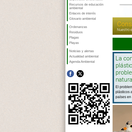
Recursos de educación
ambiental
Enlaces de interés
Glosario ambiental
Cons
Ordenanzas
Nuestro e
Residuos
Plagas
Playas
Noticias y alertas
Actualidad ambiental
La co
Agenda Ambiental
plásti
probl
natur
El proble
plásticos 
países en 