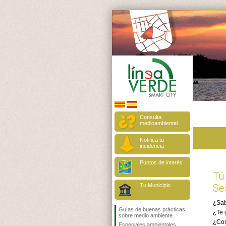
Consulta
medioambiental
Notifica tu
incidencia
Puntos de interés
Tú
Tu Municipio
Se
¿Sa
Guías de buenas prácticas
¿Te 
sobre medio ambiente
¿Con
Especiales ambientales