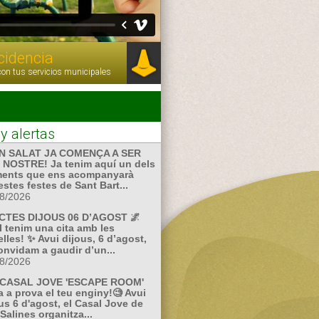
ncidencia
con tus servicios municipales
 y alertas
EN SALAT JA COMENÇA A SER
 NOSTRE! Ja tenim aquí un dels
ments que ens acompanyarà
stes festes de Sant Bart...
8/2026
ACTES DIJOUS 06 D’AGOST 🌌
 tenim una cita amb les
elles! ✨ Avui dijous, 6 d’agost,
onvidam a gaudir d’un...
8/2026
CASAL JOVE 'ESCAPE ROOM'
 a prova el teu enginy!🧐 Avui
us 6 d'agost, el Casal Jove de
Salines organitza...