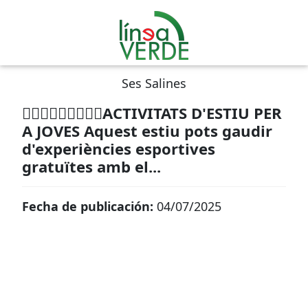
Ses Salines
🏃🏻‍♂️🚣‍♀️🤽‍♀️🏄‍♀️ACTIVITATS D'ESTIU PER
A JOVES Aquest estiu pots gaudir
d'experiències esportives
gratuïtes amb el...
Fecha de publicación:
04/07/2025