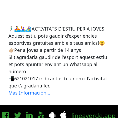
🏃🏻‍♂️🚣‍♀️🤽‍♀️🏄‍♀️ACTIVITATS D'ESTIU PER A JOVES
Aquest estiu pots gaudir d'experiències
esportives gratuïtes amb els teus amics!😃
👉🏼Per a joves a partir de 14 anys
Si t'agradaria gaudir de l'esport aquest estiu
et pots apuntar enviant un Whatsapp al
número
📲621021017 indicant el teu nom i l'activitat
que t'agradaria fer.
Más Información...
lineaverde.app