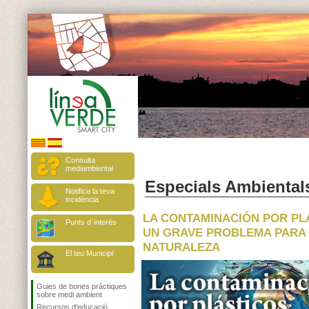
Consulta
mediambiental
Especials Ambiental
Notifica la teva
incidència
LA CONTAMINACIÓN POR PL
Punts d`interès
UN GRAVE PROBLEMA PARA
NATURALEZA
El teu Municipi
Guies de bones pràctiques
sobre medi ambient
Recursos d'educació