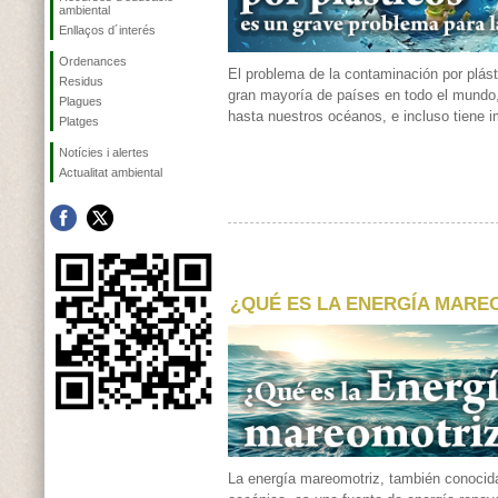
ambiental
Enllaços d´interés
Ordenances
El problema de la contaminación por plást
Residus
gran mayoría de países en todo el mundo,
Plagues
hasta nuestros océanos, e incluso tiene i
Platges
Notícies i alertes
Actualitat ambiental
¿QUÉ ES LA ENERGÍA MARE
La energía mareomotriz, también conocid