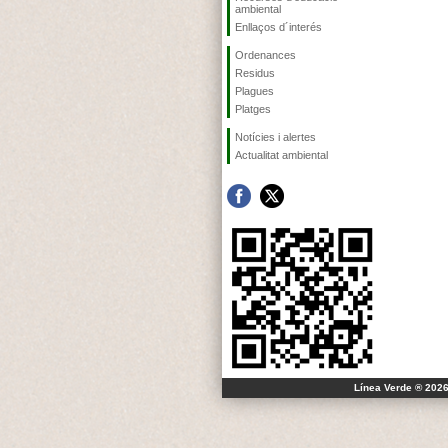
ambiental
Enllaços d´interés
Ordenances
Residus
Plagues
Platges
Notícies i alertes
Actualitat ambiental
Línea Verde ® 2026 