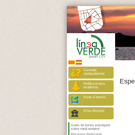
Consulta
mediambiental
Espe
Notifica la teva
incidència
Punts d`interès
El teu Municipi
Guies de bones pràctiques
sobre medi ambient
Recursos d'educació