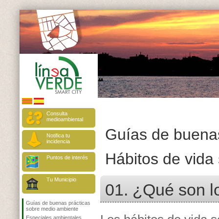
Consulta
medioambiental
Guías de buenas
Notifica tu
incidencia
Hábitos de vida 
Puntos de interés
Tu Municipio
01. ¿Qué son lo
Guías de buenas prácticas
sobre medio ambiente
Especiales ambientales