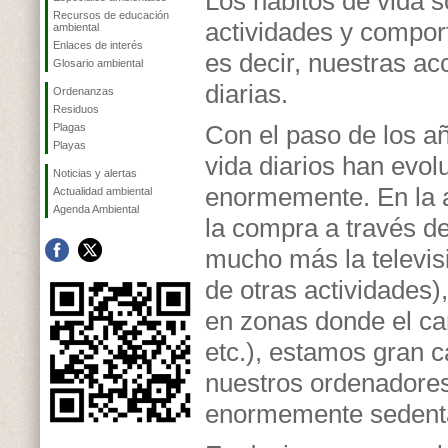
Los hábitos de vida 
Recursos de educación
actividades y compor
ambiental
Enlaces de interés
es decir, nuestras a
Glosario ambiental
diarias.
Ordenanzas
Residuos
Con el paso de los añ
Plagas
Playas
vida diarios han evo
Noticias y alertas
enormemente. En la 
Actualidad ambiental
Agenda Ambiental
la compra a través d
mucho más la televis
de otras actividades
en zonas donde el ca
etc.), estamos gran c
nuestros ordenadores.
enormemente sedenta