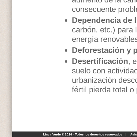
consecuente probl
Dependencia de l
carbón, etc.) para
energía renovable
Deforestación y 
Desertificación
, 
suelo con activida
urbanización desco
fértil pierda total
Línea Verde ® 2026 - Todos los derechos reservados
|
Avis