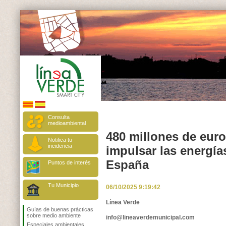
Consulta
medioambiental
480 millones de euro
Notifica tu
incidencia
impulsar las energía
España
Puntos de interés
Tu Municipio
06/10/2025 9:19:42
Línea Verde
Guías de buenas prácticas
sobre medio ambiente
info@lineaverdemunicipal.com
Especiales ambientales