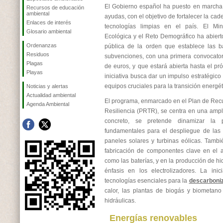
El Gobierno español ha puesto en marcha
Recursos de educación
ambiental
ayudas, con el objetivo de fortalecer la cade
Enlaces de interés
tecnologías limpias en el país. El Mini
Glosario ambiental
Ecológica y el Reto Demográfico ha abiert
Ordenanzas
pública de la orden que establece las b
Residuos
subvenciones, con una primera convocator
Plagas
de euros, y que estará abierta hasta el pr
Playas
iniciativa busca dar un impulso estratégico
equipos cruciales para la transición energét
Noticias y alertas
Actualidad ambiental
El programa, enmarcado en el Plan de Rec
Agenda Ambiental
Resiliencia (PRTR), se centra en una amp
concreto, se pretende dinamizar la 
fundamentales para el despliegue de las
paneles solares y turbinas eólicas. Tambi
fabricación de componentes clave en el 
como las baterías, y en la producción de h
énfasis en los electrolizadores. La inic
tecnologías esenciales para la
descarboni
calor, las plantas de biogás y biometano 
hidráulicas.
Energías renovables