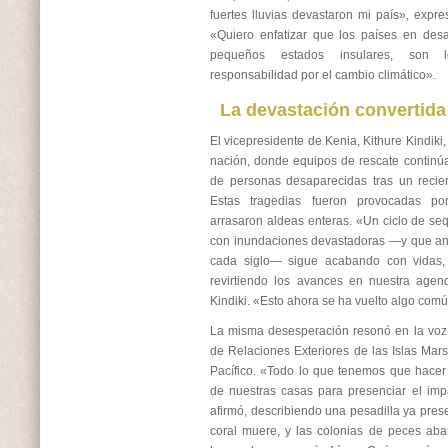
fuertes lluvias devastaron mi país», expre
«Quiero enfatizar que los países en desa
pequeños estados insulares, son
responsabilidad por el cambio climático».
La devastación convertida
El vicepresidente de Kenia, Kithure Kindiki
nación, donde equipos de rescate contin
de personas desaparecidas tras un recien
Estas tragedias fueron provocadas por
arrasaron aldeas enteras. «Un ciclo de se
con inundaciones devastadoras —y que ant
cada siglo— sigue acabando con vidas,
revirtiendo los avances en nuestra agen
Kindiki. «Esto ahora se ha vuelto algo com
La misma desesperación resonó en la voz 
de Relaciones Exteriores de las Islas Mars
Pacífico. «Todo lo que tenemos que hacer
de nuestras casas para presenciar el imp
afirmó, describiendo una pesadilla ya pres
coral muere, y las colonias de peces ab