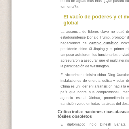
busca de aguas más frías. ¿Qué pasará cu
tormenta?».
El vacío de poderes y el m
global
La ausencia de líderes clave no pasó de
estadounidense Donald Trump, promotor de
negacionista del
cambio climático
, boic
presidente chino Xi Jinping y el primer m
tampoco asistieron, los funcionarios envia
apresuraron a asegurar que el multilaterali
la participación de Washington.
El viceprimer ministro chino Ding Xuexia
instalaciones de energía eólica y solar 
China es un líder en la transición hacia la
país que honra sus compromisos», mani
agencia estatal Xinhua, prometiendo q
transición verde en todas las áreas del des
Crítica india: naciones ricas atasc
fósiles obsoletos
El diplomático indio Dinesh Bahata c