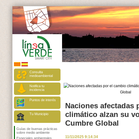
Consulta
medioambiental
Notifica tu
incidencia
Puntos de interés
Naciones afectadas 
climático alzan su vo
Tu Municipio
Cumbre Global
Guías de buenas prácticas
sobre medio ambiente
11/11/2025 9:14:34
Especiales ambientales