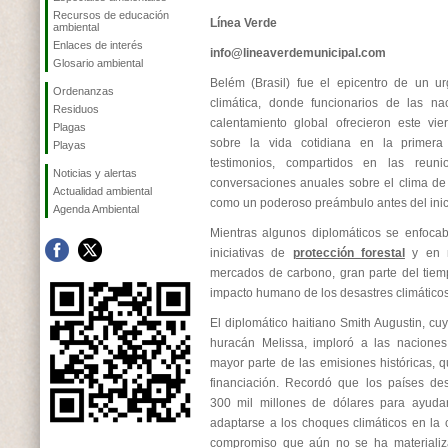
Recursos de educación
Línea Verde
ambiental
Enlaces de interés
info@lineaverdemunicipal.com
Glosario ambiental
Belém (Brasil) fue el epicentro de un u
Ordenanzas
climática, donde funcionarios de las na
Residuos
calentamiento global ofrecieron este vie
Plagas
sobre la vida cotidiana en la primera 
Playas
testimonios, compartidos en las reuni
Noticias y alertas
conversaciones anuales sobre el clima de
Actualidad ambiental
como un poderoso preámbulo antes del inici
Agenda Ambiental
Mientras algunos diplomáticos se enfoca
iniciativas de
protección forestal
y en m
mercados de carbono, gran parte del tiem
impacto humano de los desastres climáticos
El diplomático haitiano Smith Augustin, cu
huracán Melissa, imploró a las naciones
mayor parte de las emisiones históricas,
financiación. Recordó que los países de
300 mil millones de dólares para ayuda
adaptarse a los choques climáticos en la
compromiso que aún no se ha materializ