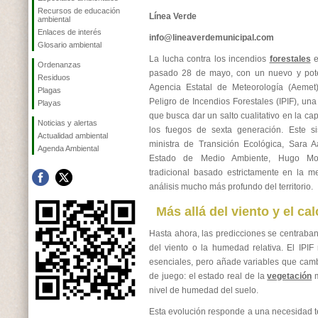
Recursos de educación
Línea Verde
ambiental
Enlaces de interés
info@lineaverdemunicipal.com
Glosario ambiental
La lucha contra los incendios
forestales
e
Ordenanzas
pasado 28 de mayo, con un nuevo y poten
Residuos
Agencia Estatal de Meteorología (Aemet)
Plagas
Peligro de Incendios Forestales (IPIF), un
Playas
que busca dar un salto cualitativo en la ca
Noticias y alertas
los fuegos de sexta generación. Este si
Actualidad ambiental
ministra de Transición Ecológica, Sara A
Agenda Ambiental
Estado de Medio Ambiente, Hugo Mor
tradicional basado estrictamente en la m
análisis mucho más profundo del territorio.
Más allá del viento y el cal
Hasta ahora, las predicciones se centraban
del viento o la humedad relativa. El IPI
esenciales, pero añade variables que camb
de juego: el estado real de la
vegetación
m
nivel de humedad del suelo.
Esta evolución responde a una necesidad té