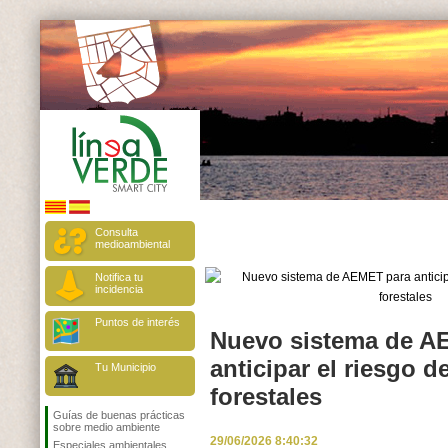
Consulta
medioambiental
Notifica tu
incidencia
Puntos de interés
Nuevo sistema de A
anticipar el riesgo d
Tu Municipio
forestales
Guías de buenas prácticas
sobre medio ambiente
29/06/2026 8:40:32
Especiales ambientales