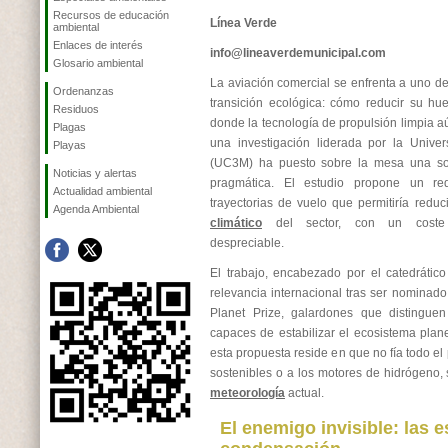
Recursos de educación
Línea Verde
ambiental
Enlaces de interés
info@lineaverdemunicipal.com
Glosario ambiental
La aviación comercial se enfrenta a uno de
Ordenanzas
transición ecológica: cómo reducir su hu
Residuos
donde la tecnología de propulsión limpia a
Plagas
una investigación liderada por la Univer
Playas
(UC3M) ha puesto sobre la mesa una sol
Noticias y alertas
pragmática. El estudio propone un red
Actualidad ambiental
trayectorias de vuelo que permitiría redu
Agenda Ambiental
climático
del sector, con un coste o
despreciable.
El trabajo, encabezado por el catedrátic
relevancia internacional tras ser nominado 
Planet Prize, galardones que distinguen 
capaces de estabilizar el ecosistema plane
esta propuesta reside en que no fía todo el
sostenibles o a los motores de hidrógeno, s
meteorología
actual.
El enemigo invisible: las e