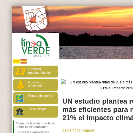
Consulta
medioambiental
Notifica tu
incidencia
Puntos de interés
UN estudio plantea r
más eficientes para 
Tu Municipio
21% el impacto climá
Guías de buenas prácticas
sobre medio ambiente
01/07/2026 9:08:06
Especiales ambientales