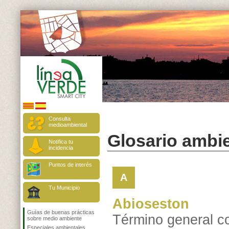
Consulta
medioambiental
Glosario ambie
Notifica tu
incidencia
Puntos de interés
A
Tu Municipio
Abioseston
Guías de buenas prácticas
Término general c
sobre medio ambiente
Especiales ambientales