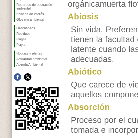
orgánicamuerta fl
Recursos de educación
ambiental
Enlaces de interés
Abiosis
Glosario ambiental
Sin vida. Prefere
Ordenanzas
Residuos
tienen la faculta
Plagas
Playas
latente cuando la
Noticias y alertas
adecuadas.
Actualidad ambiental
Agenda Ambiental
Abiótico
Que carece de vid
aquellos componen
Absorción
Proceso por el cu
tomada e incorpor